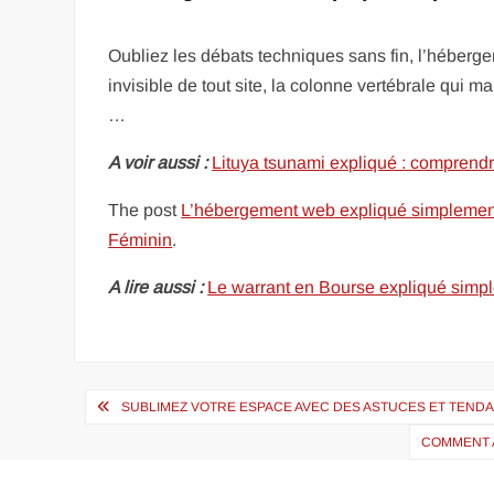
Oubliez les débats techniques sans fin, l’héberge
invisible de tout site, la colonne vertébrale qui m
…
A voir aussi :
Lituya tsunami expliqué : compren
The post
L’hébergement web expliqué simplement
Féminin
.
A lire aussi :
Le warrant en Bourse expliqué simp
Navigation
SUBLIMEZ VOTRE ESPACE AVEC DES ASTUCES ET TEND
de
COMMENT A
l’article