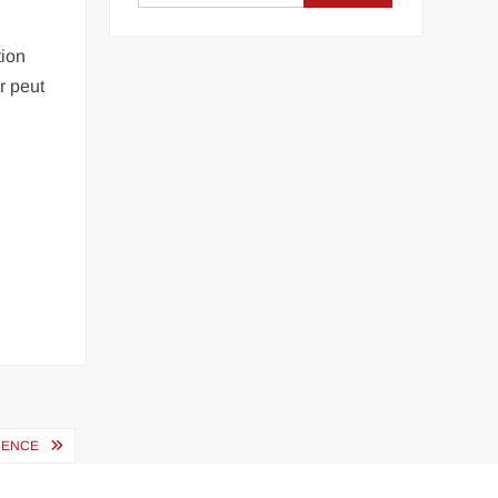
tion
r peut
RENCE