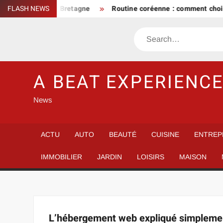
Skip
er inoubliable en Bretagne
FLASH NEWS
Routine coréenne : comment choisir
to
content
Search
A BEAT EXPERIENC
News
ACTU
AUTO
BEAUTÉ
CUISINE
ENTREP
IMMOBILIER
JARDIN
LOISIRS
MAISON
L’hébergement web expliqué simplemen