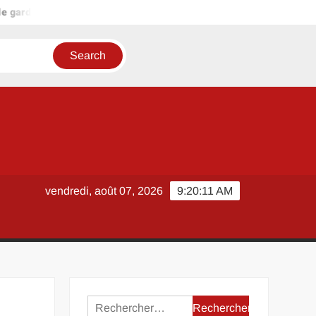
arde Oise ouverte aujourd’hui : que faire si aucune n’apparaît en l
vendredi, août 07, 2026
9:20:11 AM
Rechercher :