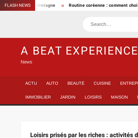
Skip
er inoubliable en Bretagne
FLASH NEWS
Routine coréenne : comment choisir
to
content
Search
A BEAT EXPERIENC
News
ACTU
AUTO
BEAUTÉ
CUISINE
ENTREP
IMMOBILIER
JARDIN
LOISIRS
MAISON
Loisirs prisés par les riches : activité